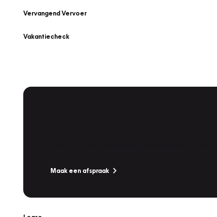
Vervangend Vervoer
Vakantiecheck
Plan een
Werkplaatsafspraak
Is uw auto toe aan Onderhoud, Bandenwissel of een Va
Maak een afspraak