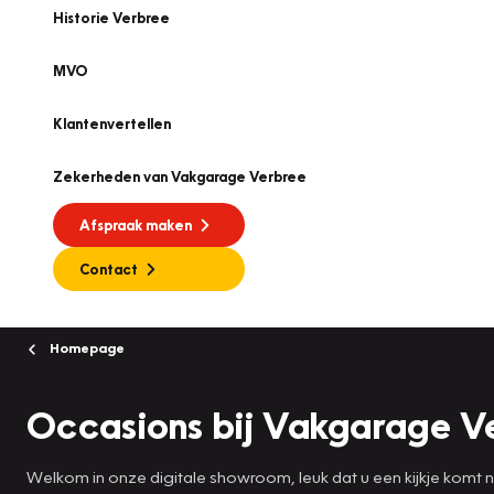
Historie Verbree
MVO
Klantenvertellen
Zekerheden van Vakgarage Verbree
Afspraak maken
Contact
Homepage
Occasions bij Vakgarage Ve
Welkom in onze digitale showroom, leuk dat u een kijkje komt