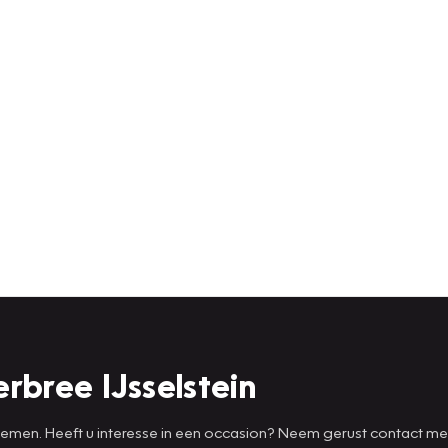
rbree IJsselstein
 nemen. Heeft u interesse in een occasion? Neem gerust contact m