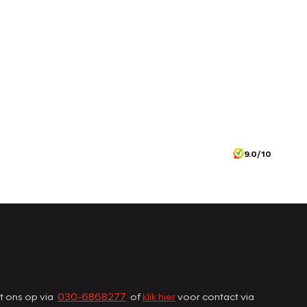
9.0/10
et ons op via
030-6868277
of
klik hier
voor contact via