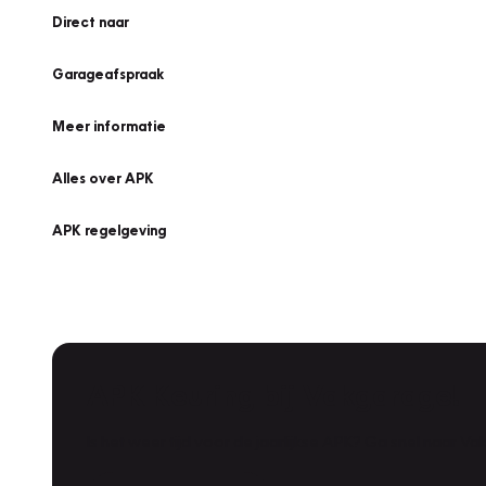
Direct naar
Garageafspraak
Meer informatie
Alles over APK
APK regelgeving
APK Keuring bij Vakgarage!
Is het weer tijd voor de jaarlijkse APK? Ga snel naar V