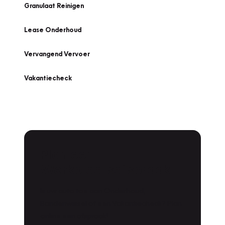
Granulaat Reinigen
Lease Onderhoud
Vervangend Vervoer
Vakantiecheck
Plan een
Werkplaatsafspraak
Is uw auto toe aan Onderhoud,
Bandenwissel of een Vakantiecheck? Plan
online een afspraak!