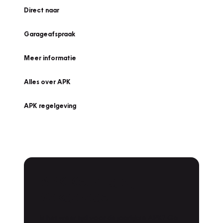
Direct naar
Garageafspraak
Meer informatie
Alles over APK
APK regelgeving
APK Keuring bij
Vakgarage!
Is het weer tijd voor de jaarlijkse APK? Ga