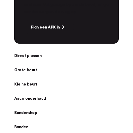
snel naar Vakgarage bij u in de buurt, en ga
zonder zorgen de weg op!
Plan een APK in
Direct plannen
Grote beurt
Kleine beurt
Airco onderhoud
Bandenshop
Banden