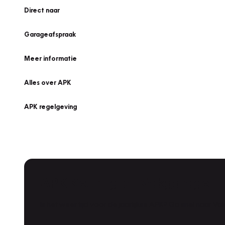
Direct naar
Garageafspraak
Meer informatie
Alles over APK
APK regelgeving
APK Keuring bij Vakgarage!
Is het weer tijd voor de jaarlijkse APK? Ga snel naar V