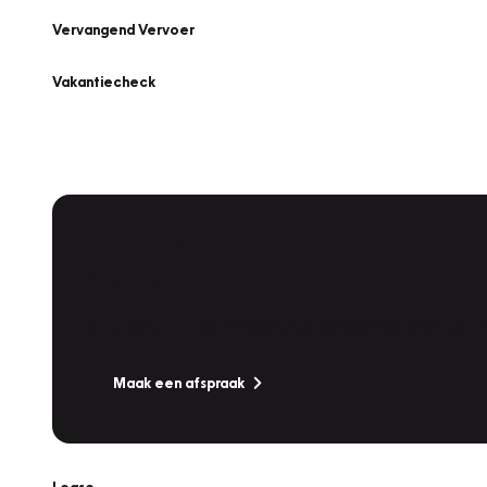
Vervangend Vervoer
Vakantiecheck
Plan een
Werkplaatsafspraak
Is uw auto toe aan Onderhoud, Bandenwissel of een Va
Maak een afspraak