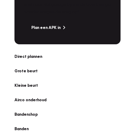
snel naar Vakgarage bij u in de buurt, en ga
zonder zorgen de weg op!
Plan een APK in
Direct plannen
Grote beurt
Kleine beurt
Airco onderhoud
Bandenshop
Banden