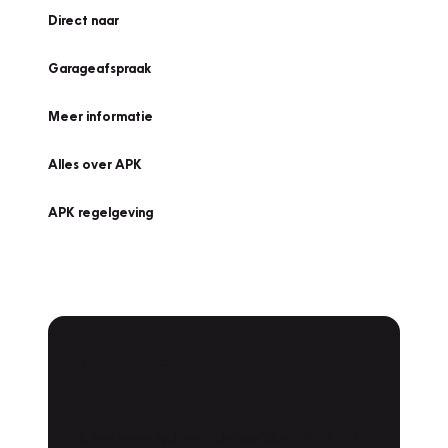
Direct naar
Garageafspraak
Meer informatie
Alles over APK
APK regelgeving
APK Keuring bij
Vakgarage!
Is het weer tijd voor de jaarlijkse APK? Ga