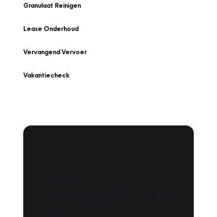
Granulaat Reinigen
Lease Onderhoud
Vervangend Vervoer
Vakantiecheck
Plan een
Werkplaatsafspraak
Is uw auto toe aan Onderhoud,
Bandenwissel of een Vakantiecheck? Plan
online een afspraak!