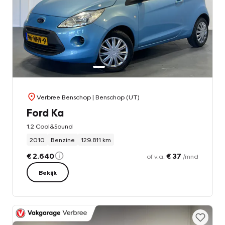
Verbree Benschop
| Benschop (UT)
Ford Ka
1.2 Cool&Sound
2010
Benzine
129.811 km
€ 2.640
€ 37
of v.a.
/mnd
Bekijk