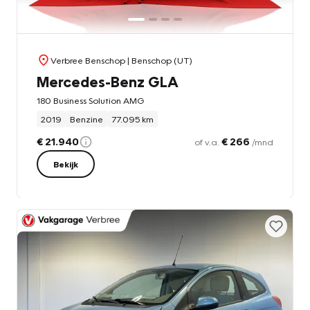
Verbree Benschop
| Benschop (UT)
Mercedes-Benz GLA
180 Business Solution AMG
2019
Benzine
77.095 km
€ 21.940
€ 266
of v.a.
/mnd
Bekijk