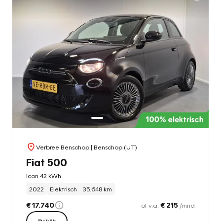
Verbree Benschop
| Benschop (UT)
Fiat 500
Icon 42 kWh
2022
Elektrisch
35.648 km
€ 17.740
€ 215
of v.a.
/mnd