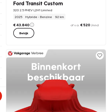
Ford Transit Custom
320 2.5 PHEV L2H1 Limited
2025
Hybride - Benzine
92 km
€ 43.840
€ 520
of v.a.
/mnd
Bekijk