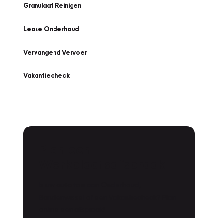
Granulaat Reinigen
Lease Onderhoud
Vervangend Vervoer
Vakantiecheck
Plan een
Werkplaatsafspraak
Is uw auto toe aan Onderhoud,
Bandenwissel of een Vakantiecheck? Plan
online een afspraak!