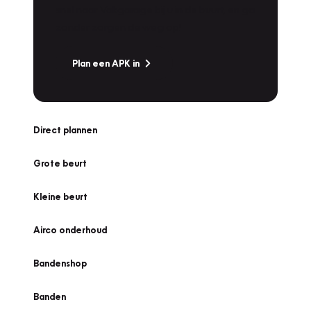
snel naar Vakgarage bij u in de buurt, en ga
zonder zorgen de weg op!
Plan een APK in
Direct plannen
Grote beurt
Kleine beurt
Airco onderhoud
Bandenshop
Banden