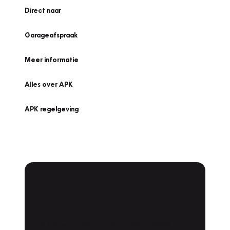
Direct naar
Garageafspraak
Meer informatie
Alles over APK
APK regelgeving
APK Keuring bij
Vakgarage!
Is het weer tijd voor de jaarlijkse APK? Ga