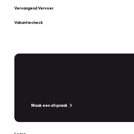
Vervangend Vervoer
Vakantiecheck
Plan een
Werkplaatsafspraak
Is uw auto toe aan Onderhoud, Bandenwissel of een Va
Maak een afspraak