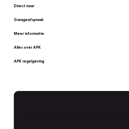
Direct naar
Garageafspraak
Meer informatie
Alles over APK
APK regelgeving
APK Keuring bij Vakgarage!
Is het weer tijd voor de jaarlijkse APK? Ga snel naar V