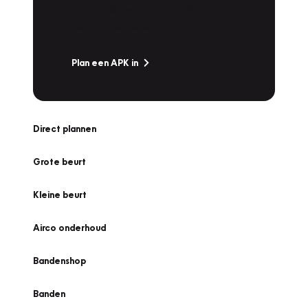
snel naar Vakgarage bij u in de buurt, en ga
zonder zorgen de weg op!
Plan een APK in
Direct plannen
Grote beurt
Kleine beurt
Airco onderhoud
Bandenshop
Banden