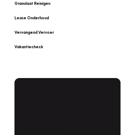
Granulaat Reinigen
Lease Onderhoud
Vervangend Vervoer
Vakantiecheck
Plan een
Werkplaatsafspraak
Is uw auto toe aan Onderhoud,
Bandenwissel of een Vakantiecheck? Plan
online een afspraak!