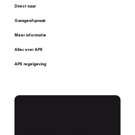
Direct naar
Garageafspraak
Meer informatie
Alles over APK
APK regelgeving
APK Keuring bij
Vakgarage!
Is het weer tijd voor de jaarlijkse APK? Ga