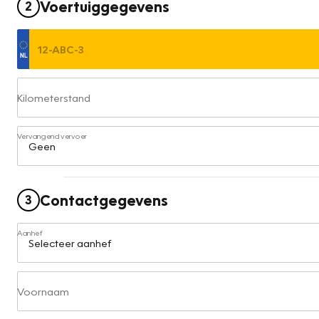
Voertuiggegevens
2
Kilometerstand
Vervangend vervoer
Contactgegevens
3
Aanhef
Voornaam