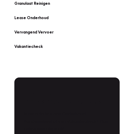
Granulaat Reinigen
Lease Onderhoud
Vervangend Vervoer
Vakantiecheck
Plan een
Werkplaatsafspraak
Is uw auto toe aan Onderhoud,
Bandenwissel of een Vakantiecheck? Plan
online een afspraak!