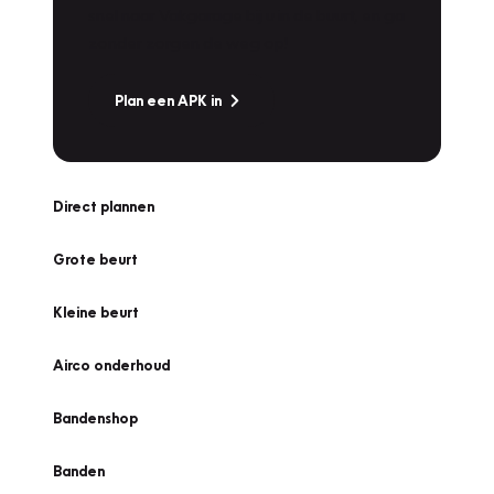
snel naar Vakgarage bij u in de buurt, en ga
zonder zorgen de weg op!
Plan een APK in
Direct plannen
Grote beurt
Kleine beurt
Airco onderhoud
Bandenshop
Banden