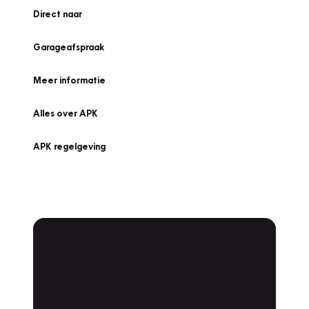
Direct naar
Garageafspraak
Meer informatie
Alles over APK
APK regelgeving
APK Keuring bij
Vakgarage!
Is het weer tijd voor de jaarlijkse APK? Ga