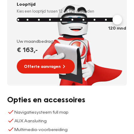
Looptijd
Kies een looptijd tussen
12
en
120
maanden
120
mnd
Uw maandbedrag:
€ 163
,-
Offerte aanvragen
Opties en accessoires
Navigatiesysteem full map
AUX Aansluiting
Multimedia-voorbereiding