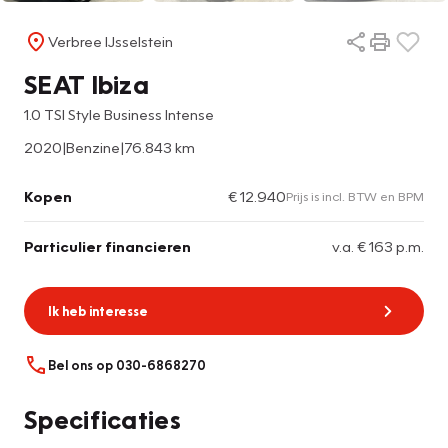
Verbree IJsselstein
SEAT Ibiza
1.0 TSI Style Business Intense
2020
|
Benzine
|
76.843 km
Kopen
€ 12.940
Prijs is incl. BTW en BPM
Particulier financieren
v.a. € 163 p.m.
Ik heb interesse
Bel ons op 030-6868270
Specificaties