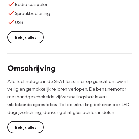
Radio cd speler
Spraakbediening
USB
Bekijk alles
Omschrijving
Alle technologie in de SEAT Ibiza is er op gericht om uw rit
veilig en gemakkelijk te laten verlopen. De benzinemotor
met handgeschakelde vijfversnellingsbak levert
uitstekende rijprestaties. Tot de uitrusting behoren ook LED-
dagrijverlichting, donker getint glas achter, in delen
neerklapbare achterbank en LED-achterlichten.
Bekijk alles
Alles vrij achter? De achteruitrijcamera laat het meteen