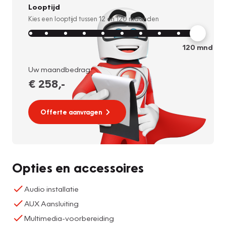
Looptijd
Kies een looptijd tussen
12
en
120
maanden
120
mnd
Uw maandbedrag:
€ 258
,-
Offerte aanvragen
Opties en accessoires
Audio installatie
AUX Aansluiting
Multimedia-voorbereiding