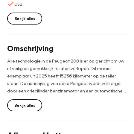
USB
Bekijk alles
Omschrijving
Alle technologie in de Peugeot 208 is er op gericht om uw
rit veilig en gemakkelijk te laten verlopen. Dit mooie
exemplaar uit 2025 heeft 15256 kilometer op de teller
staan. De aandrijving van deze Peugeot wordt verzorgd
door een driecilinder benzinemotor en een automatische
transmissie. Natuurlijk behoren 16 inch lichtmetalen velgen,
LED koplampen, trailer assistent, donker getint glas achter,
Bekijk alles
in delen neerklapbare achterbank en LED-achterlichten ook
tot de uitrusting van deze complete auto.