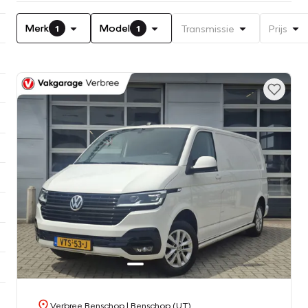
Merk
Model
Transmissie
Prijs
1
1
Verbree Benschop
| Benschop (UT)