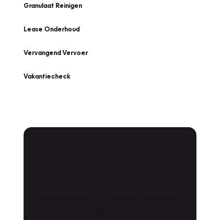
Granulaat Reinigen
Lease Onderhoud
Vervangend Vervoer
Vakantiecheck
Plan een
Werkplaatsafspraak
Is uw auto toe aan Onderhoud,
Bandenwissel of een Vakantiecheck? Plan
online een afspraak!