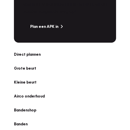
snel naar Vakgarage bij u in de buurt, en ga
zonder zorgen de weg op!
Plan een APK in
Direct plannen
Grote beurt
Kleine beurt
Airco onderhoud
Bandenshop
Banden