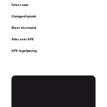
Direct naar
Garageafspraak
Meer informatie
Alles over APK
APK regelgeving
APK Keuring bij
Vakgarage!
Is het weer tijd voor de jaarlijkse APK? Ga