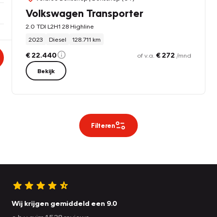
Volkswagen Transporter
2.0 TDI L2H1 28 Highline
2023
Diesel
128.711 km
€ 22.440
€ 272
of v.a.
/mnd
Bekijk
Filteren
Wij krijgen gemiddeld een 9.0
o.b.v. ruim 1.538 reviews