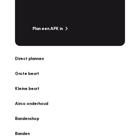
snel naar Vakgarage bij u in de buurt, en ga
zonder zorgen de weg op!
Plan een APK in
Direct plannen
Grote beurt
Kleine beurt
Airco onderhoud
Bandenshop
Banden