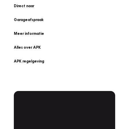
Direct naar
Garageafspraak
Meer informatie
Alles over APK
APK regelgeving
APK Keuring bij
Vakgarage!
Is het weer tijd voor de jaarlijkse APK? Ga