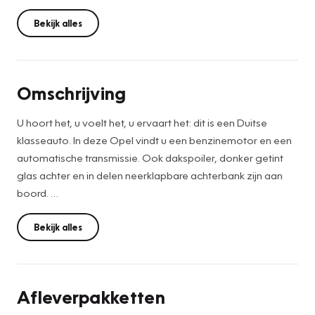
Bekijk alles
Omschrijving
U hoort het, u voelt het, u ervaart het: dit is een Duitse
klasseauto. In deze Opel vindt u een benzinemotor en een
automatische transmissie. Ook dakspoiler, donker getint
glas achter en in delen neerklapbare achterbank zijn aan
boord.
Het audiosysteem biedt volop entertainment en informatie.
Bekijk alles
Playlists afspelen via bluetooth en usb-aansluiting is simpel,
en opladen van devices gaat in één moeite door. Soms
heeft u meer parkeerruimte dan u denkt. Maar soms ook
Afleverpakketten
niet. De parkeersensoren vertellen precies hoeveel. De