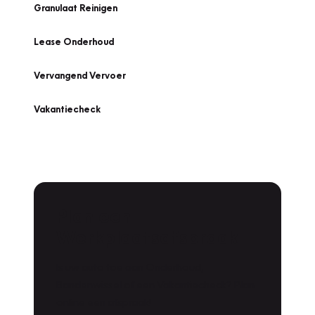
Granulaat Reinigen
Lease Onderhoud
Vervangend Vervoer
Vakantiecheck
Plan een
Werkplaatsafspraak
Is uw auto toe aan Onderhoud,
Bandenwissel of een Vakantiecheck? Plan
online een afspraak!