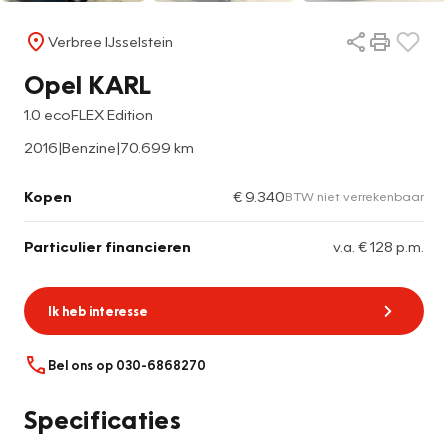
Verbree IJsselstein
Opel KARL
1.0 ecoFLEX Edition
2016
|
Benzine
|
70.699 km
Kopen
€ 9.340
BTW niet verrekenbaar
Particulier financieren
v.a. € 128 p.m.
Ik heb interesse
Bel ons op 030-6868270
Specificaties