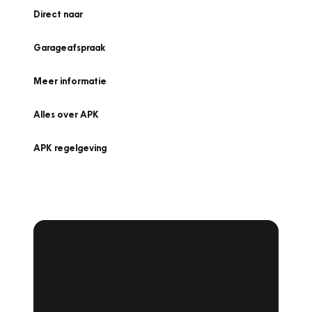
Direct naar
Garageafspraak
Meer informatie
Alles over APK
APK regelgeving
APK Keuring bij
Vakgarage!
Is het weer tijd voor de jaarlijkse APK? Ga