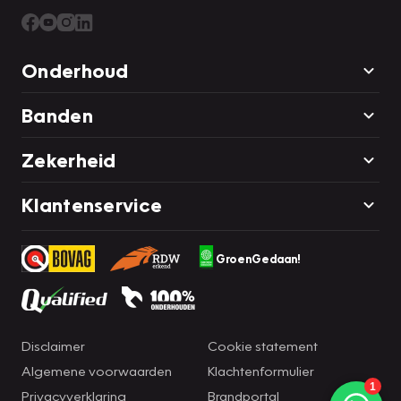
U krijgt ook het tellerrapport van Nationale Autopas bij
deze auto, u weet dan zeker dat de kilometerstand in orde
Onderhoud
is. We doen ons best om deze auto voor u te omschrijven,
maar het beste ervaart u hem als hij voor u staat. Neemt u
Banden
snel contact met ons op voor een afspraak?
Zekerheid
Klantenservice
GroenGedaan!
Disclaimer
Cookie statement
Algemene voorwaarden
Klachtenformulier
Privacyverklaring
Brandportal