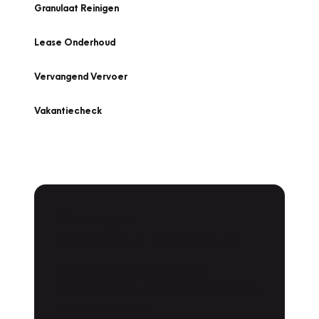
Granulaat Reinigen
Lease Onderhoud
Vervangend Vervoer
Vakantiecheck
Plan een
Werkplaatsafspraak
Is uw auto toe aan Onderhoud,
Bandenwissel of een Vakantiecheck? Plan
online een afspraak!