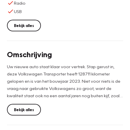
Radio
USB
Bekijk alles
Omschrijving
Uw nieuwe auto staat klaar voor vertrek. Stap gerust in,
deze Volkswagen Transporter heeft 128711 kilometer
gelopen en is van het bouwjaar 2023. Niet voor niets is de
vraag naar gebruikte Volkswagens zo groot, want de
kwaliteit staat ook na een aantal jaren nog buiten kijf, zoals
aan deze Transporter duidelijk te zien is. De
onderhoudshistorie van deze auto is bekend. Deze diesel
Bekijk alles
heeft een handgeschakelde vijfversnellingsbak. Lekker
zitten doet u in de comfortstoelen van deze auto.