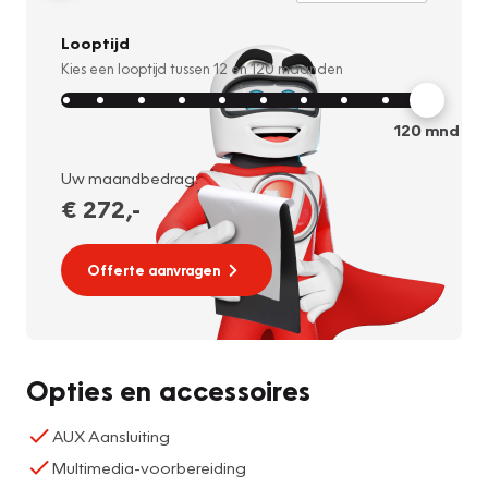
Looptijd
Kies een looptijd tussen
12
en
120
maanden
120
mnd
Uw maandbedrag:
€ 272
,-
Offerte aanvragen
Opties en accessoires
AUX Aansluiting
Multimedia-voorbereiding