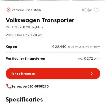
Verbree IJsselstein
Volkswagen Transporter
2.0 TDI L2H1 28 Highline
2023
|
Diesel
|
128.711 km
Kopen
€ 22.440
Prijs is excl. BTW en BPM
Particulier financieren
v.a. € 272 p.m.
Ik heb interesse
Bel ons op 030-6868270
Specificaties