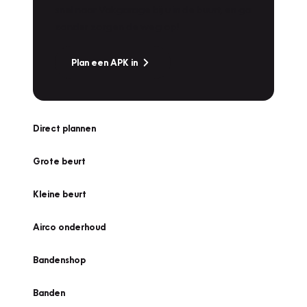
snel naar Vakgarage bij u in de buurt, en ga
zonder zorgen de weg op!
Plan een APK in
Direct plannen
Grote beurt
Kleine beurt
Airco onderhoud
Bandenshop
Banden