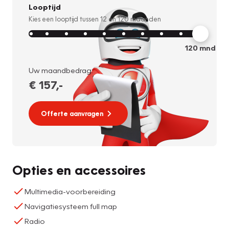
Looptijd
Kies een looptijd tussen
12
en
120
maanden
120
mnd
Uw maandbedrag:
€ 157
,-
Offerte aanvragen
Opties en accessoires
Multimedia-voorbereiding
Navigatiesysteem full map
Radio