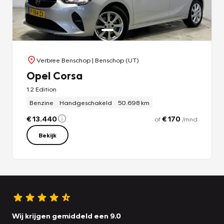
Verbree Benschop
| Benschop (UT)
Opel Corsa
1.2 Edition
Benzine
Handgeschakeld
50.698 km
€ 13.440
€ 170
of
/mnd
Bekijk
Wij krijgen gemiddeld een 9.0