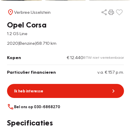
Verbree IJsselstein
Opel Corsa
1.2 GS Line
2020
|
Benzine
|
68.710 km
Kopen
€ 12.440
BTW niet verrekenbaar
Particulier financieren
v.a. € 157 p.m.
Ik heb interesse
Bel ons op 030-6868270
Specificaties