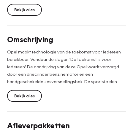
Bekijk alles
Omschrijving
Opel maakt technologie van de toekomst voor iedereen
bereikbaar. Vandaar de slogan 'De toekomst is voor
iedereen'. De aandrijving van deze Opel wordt verzorgd
door een driecilinder benzinemotor en een
handgeschakelde zesversnellingsbak. De sportstoelen
houden u en uw passagier stevig vast tijdens een snelle rit,
maar bieden ook altijd comfortabele ondersteuning. Ook
Bekijk alles
16 inch lichtmetalen velgen, LED koplampen, in delen
neerklapbare achterbank, LED-achterlichten en
snelheidsafhankelijke stuurbekrachtiging zijn aan boord.
Afleverpakketten