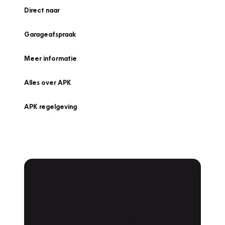
Direct naar
Garageafspraak
Meer informatie
Alles over APK
APK regelgeving
APK Keuring bij
Vakgarage!
Is het weer tijd voor de jaarlijkse APK? Ga