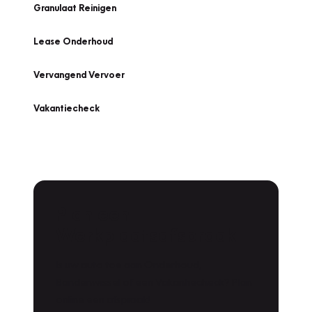
Granulaat Reinigen
Lease Onderhoud
Vervangend Vervoer
Vakantiecheck
Plan een
Werkplaatsafspraak
Is uw auto toe aan Onderhoud,
Bandenwissel of een Vakantiecheck? Plan
online een afspraak!