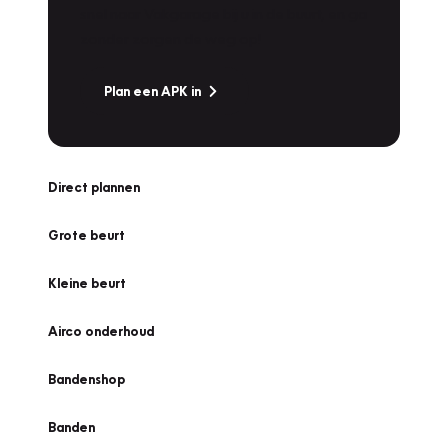
snel naar Vakgarage bij u in de buurt, en ga
zonder zorgen de weg op!
Plan een APK in
Direct plannen
Grote beurt
Kleine beurt
Airco onderhoud
Bandenshop
Banden