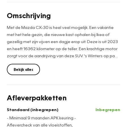
Omschrijving
Met de Mazda CX-30 is heel veel mogelijk. Een vakantie
met het hele gezin, die nieuwe kast ophalen bij Ikea of
gezellig met zijn vijven een dagje erop uit. Deze is uit 2023
en heeft 16362 kilometer op de teller. Een krachtige motor
zorgt voor de aandrijving van deze SUV. 's Winters op pad
gaan kan een behoorlijke uitdaging zijn. Daarom is deze
Mazda CX-30 voorzien van weldadige verwarmbare
Bekijk alles
voorstoelen. De elektrische achterklep opent met een druk
op de knop, zodat u gemakkelijk toegang heeft tot de
bagageruimte. Bij de rijke uitrusting horen ook 18 inch
Afleverpakketten
lichtmetalen velgen, LED koplampen, dakspoiler, donker
getint glas achter, in delen neerklapbare achterbank en
Standaard (inbegrepen)
Inbegrepen
LED-achterlichten.
- Minimaal 9 maanden APK keuring -
Aflevercheck van alle vloeistoffen,
Afstand schatten bij het achteruitrijden? Niet nodig. U weet