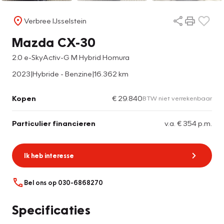
Verbree IJsselstein
Mazda CX-30
2.0 e-SkyActiv-G M Hybrid Homura
2023
|
Hybride - Benzine
|
16.362 km
Kopen
€ 29.840
BTW niet verrekenbaar
Particulier financieren
v.a. € 354 p.m.
Ik heb interesse
Bel ons op 030-6868270
Specificaties