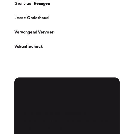
Granulaat Reinigen
Lease Onderhoud
Vervangend Vervoer
Vakantiecheck
Plan een
Werkplaatsafspraak
Is uw auto toe aan Onderhoud,
Bandenwissel of een Vakantiecheck? Plan
online een afspraak!