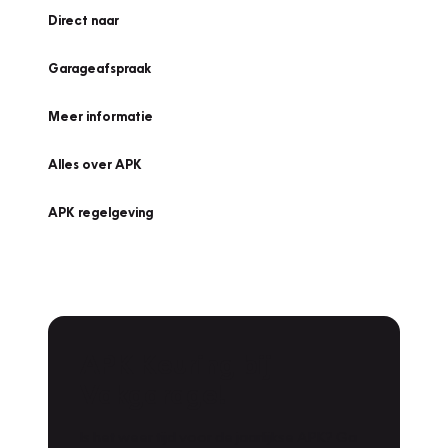
Direct naar
Garageafspraak
Meer informatie
Alles over APK
APK regelgeving
APK Keuring bij
Vakgarage!
Is het weer tijd voor de jaarlijkse APK? Ga