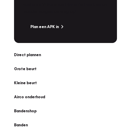
snel naar Vakgarage bij u in de buurt, en ga
zonder zorgen de weg op!
Plan een APK in
Direct plannen
Grote beurt
Kleine beurt
Airco onderhoud
Bandenshop
Banden