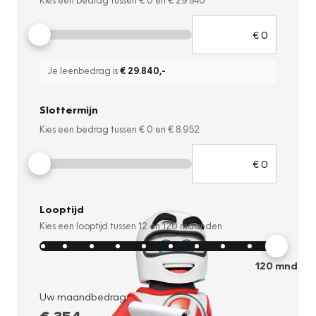
Je leenbedrag is
€ 29.840
,-
Slottermijn
Kies een bedrag tussen
€ 0
en
€ 8.952
Looptijd
Kies een looptijd tussen
12
en
120
maanden
120
mnd
Uw maandbedrag: