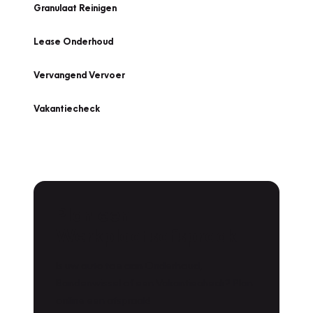
Granulaat Reinigen
Lease Onderhoud
Vervangend Vervoer
Vakantiecheck
Plan een
Werkplaatsafspraak
Is uw auto toe aan Onderhoud,
Bandenwissel of een Vakantiecheck? Plan
online een afspraak!