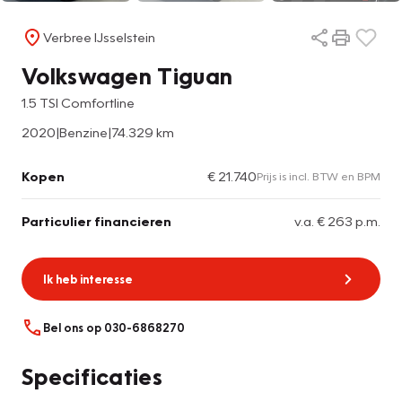
Verbree IJsselstein
Volkswagen Tiguan
1.5 TSI Comfortline
2020
|
Benzine
|
74.329 km
Kopen
€ 21.740
Prijs is incl. BTW en BPM
Particulier financieren
v.a. € 263 p.m.
Ik heb interesse
Bel ons op 030-6868270
Specificaties