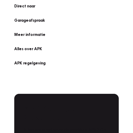
Direct naar
Garageafspraak
Meer informatie
Alles over APK
APK regelgeving
APK Keuring bij
Vakgarage!
Is het weer tijd voor de jaarlijkse APK? Ga