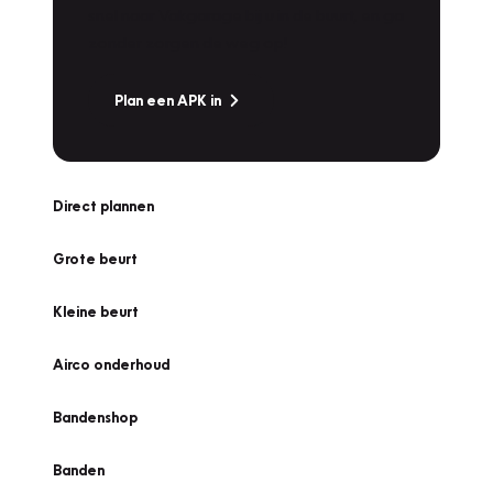
snel naar Vakgarage bij u in de buurt, en ga
zonder zorgen de weg op!
Plan een APK in
Direct plannen
Grote beurt
Kleine beurt
Airco onderhoud
Bandenshop
Banden