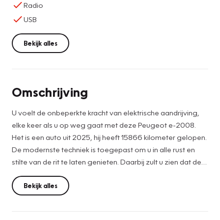
Radio
USB
Bekijk alles
Omschrijving
U voelt de onbeperkte kracht van elektrische aandrijving,
elke keer als u op weg gaat met deze Peugeot e-2008.
Het is een auto uit 2025, hij heeft 15866 kilometer gelopen.
De modernste techniek is toegepast om u in alle rust en
stilte van de rit te laten genieten. Daarbij zult u zien dat de
tijd om de accu's op te laden enorm meevalt, en dankzij de
flinke actieradius hoeft u dat ook niet zo vaak te doen. De
Bekijk alles
krachtige motor geeft deze Peugeot uitstekende
prestaties. Ook elektrisch verstelbare voorstoelen, 17 inch