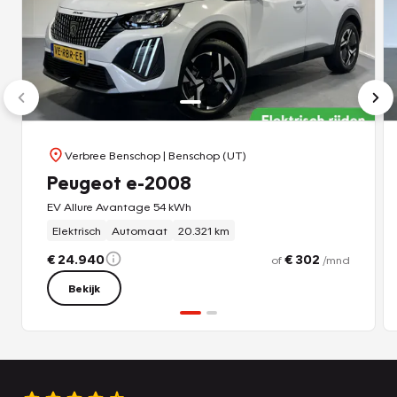
Wilt u ook elektrisch rijden? Bel ons dan nu voor een
proefrit.
Verbree Benschop
| Benschop (UT)
Peugeot e-2008
EV Allure Avantage 54 kWh
Elektrisch
Automaat
20.321 km
€ 24.940
€ 302
of
/mnd
Bekijk