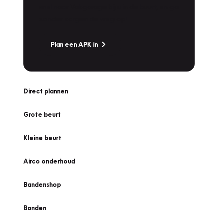
snel naar Vakgarage bij u in de buurt, en ga
zonder zorgen de weg op!
Plan een APK in
Direct plannen
Grote beurt
Kleine beurt
Airco onderhoud
Bandenshop
Banden