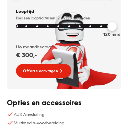
Looptijd
Kies een looptijd tussen
12
en
120
maanden
120
mnd
Uw maandbedrag:
€ 300
,-
Offerte aanvragen
Opties en accessoires
AUX Aansluiting
Multimedia-voorbereiding