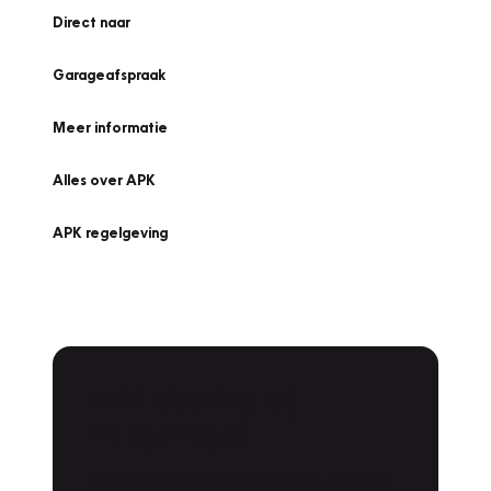
Direct naar
Garageafspraak
Meer informatie
Alles over APK
APK regelgeving
APK Keuring bij
Vakgarage!
Is het weer tijd voor de jaarlijkse APK? Ga