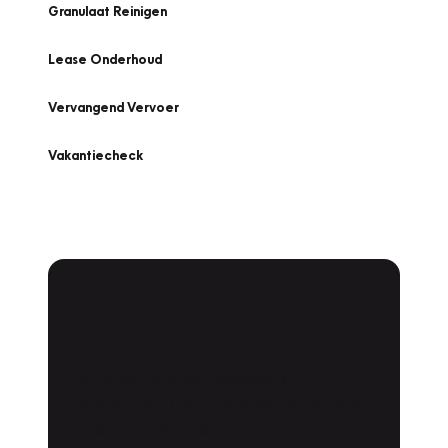
Granulaat Reinigen
Lease Onderhoud
Vervangend Vervoer
Vakantiecheck
Plan een
Werkplaatsafspraak
Is uw auto toe aan Onderhoud,
Bandenwissel of een Vakantiecheck? Plan
online een afspraak!