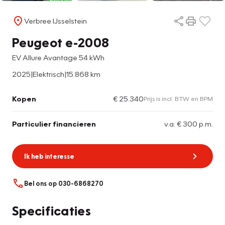
Verbree IJsselstein
Peugeot e-2008
EV Allure Avantage 54 kWh
2025
|
Elektrisch
|
15.868 km
Kopen
€ 25.340
Prijs is incl. BTW en BPM
Particulier financieren
v.a. € 300 p.m.
Ik heb interesse
Bel ons op 030-6868270
Specificaties