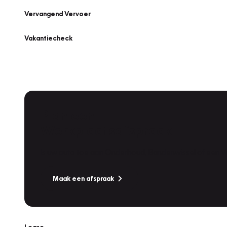
Vervangend Vervoer
Vakantiecheck
Plan een
Werkplaatsafspraak
Is uw auto toe aan Onderhoud, Bandenwissel of een Va
Maak een afspraak