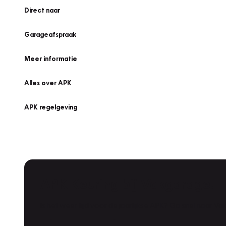
Direct naar
Garageafspraak
Meer informatie
Alles over APK
APK regelgeving
APK Keuring bij Vakgarage!
Is het weer tijd voor de jaarlijkse APK? Ga snel naar V