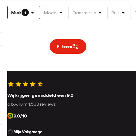
Merk
Model
Transmissie
Prijs
1
Filteren
Wij krijgen gemiddeld een 9.0
o.b.v. ruim 1.538 reviews
9.0/10
Mijn Vakgarage