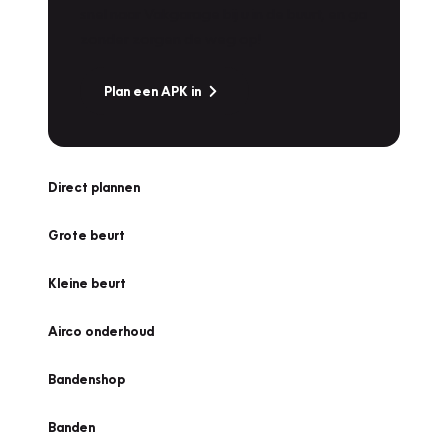
snel naar Vakgarage bij u in de buurt, en ga
zonder zorgen de weg op!
Plan een APK in
Direct plannen
Grote beurt
Kleine beurt
Airco onderhoud
Bandenshop
Banden