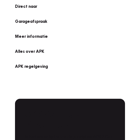
Direct naar
Garageafspraak
Meer informatie
Alles over APK
APK regelgeving
APK Keuring bij
Vakgarage!
Is het weer tijd voor de jaarlijkse APK? Ga