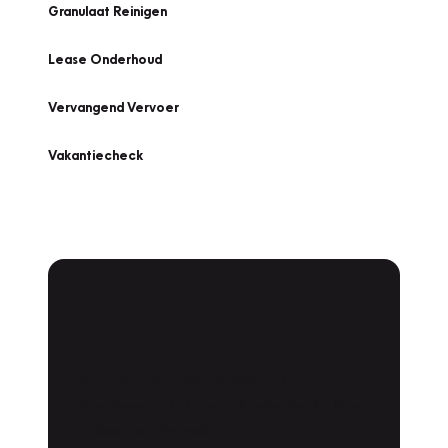
Granulaat Reinigen
Lease Onderhoud
Vervangend Vervoer
Vakantiecheck
Plan een
Werkplaatsafspraak
Is uw auto toe aan Onderhoud,
Bandenwissel of een Vakantiecheck? Plan
online een afspraak!