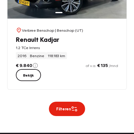
Verbree Benschop
| Benschop (UT)
Renault Kadjar
1.2 TCe Intens
2016
Benzine
118.183 km
€ 9.840
€ 135
of v.a.
/mnd
Bekijk
Filteren