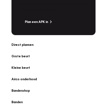
snel naar Vakgarage bij u in de buurt, en ga
zonder zorgen de weg op!
Plan een APK in
Direct plannen
Grote beurt
Kleine beurt
Airco onderhoud
Bandenshop
Banden