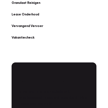
Granulaat Reinigen
Lease Onderhoud
Vervangend Vervoer
Vakantiecheck
Plan een
Werkplaatsafspraak
Is uw auto toe aan Onderhoud,
Bandenwissel of een Vakantiecheck? Plan
online een afspraak!