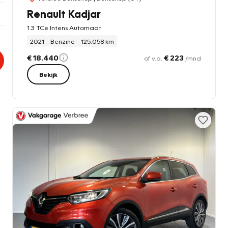
Renault Kadjar
1.3 TCe Intens Automaat
2021
Benzine
125.058 km
€ 18.440
€ 223
of v.a.
/mnd
Bekijk