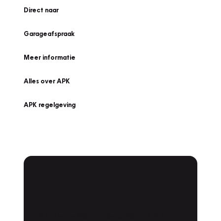
Direct naar
Garageafspraak
Meer informatie
Alles over APK
APK regelgeving
APK Keuring bij
Vakgarage!
Is het weer tijd voor de jaarlijkse APK? Ga