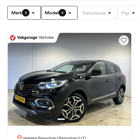
Merk
Model
Transmissie
Prijs
1
1
Verbree Benschop
| Benschop (UT)