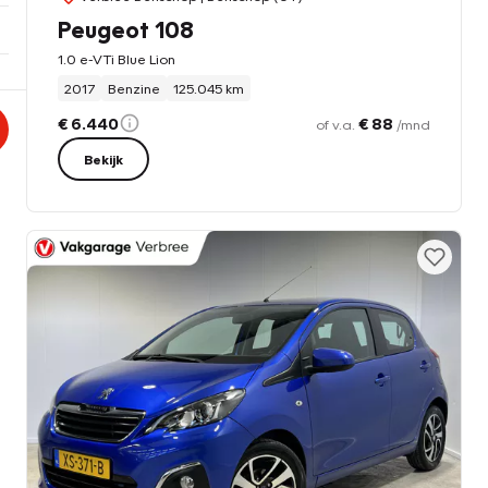
Peugeot 108
1.0 e-VTi Blue Lion
2017
Benzine
125.045 km
€ 6.440
€ 88
of v.a.
/mnd
Bekijk