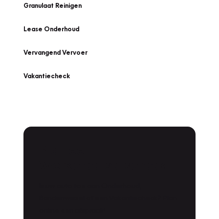
Granulaat Reinigen
Lease Onderhoud
Vervangend Vervoer
Vakantiecheck
Plan een
Werkplaatsafspraak
Is uw auto toe aan Onderhoud,
Bandenwissel of een Vakantiecheck? Plan
online een afspraak!