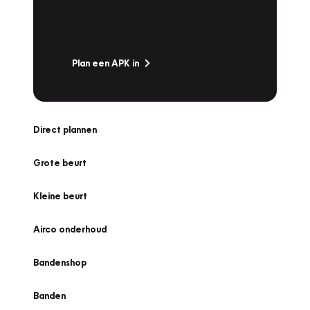
snel naar Vakgarage bij u in de buurt, en ga
zonder zorgen de weg op!
Plan een APK in
Direct plannen
Grote beurt
Kleine beurt
Airco onderhoud
Bandenshop
Banden