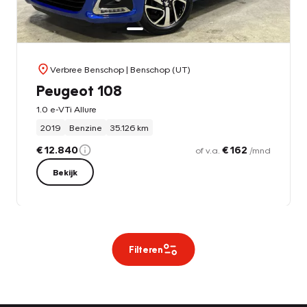
Verbree Benschop
| Benschop (UT)
Peugeot 108
1.0 e-VTi Allure
2019
Benzine
35.126 km
€ 12.840
€ 162
of v.a.
/mnd
Bekijk
Filteren