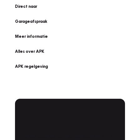
Direct naar
Garageafspraak
Meer informatie
Alles over APK
APK regelgeving
APK Keuring bij
Vakgarage!
Is het weer tijd voor de jaarlijkse APK? Ga