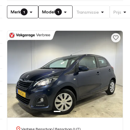
Merk
Model
Transmissie
Prijs
1
1
Verbree Benschop
| Benschop (UT)