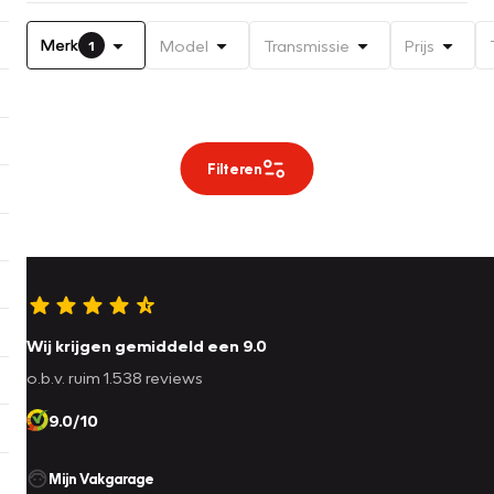
Merk
Model
Transmissie
Prijs
1
Filteren
Wij krijgen gemiddeld een 9.0
o.b.v. ruim 1.538 reviews
9.0/10
Mijn Vakgarage