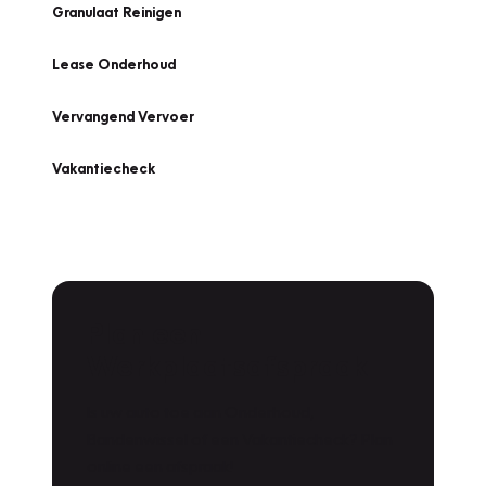
Granulaat Reinigen
Lease Onderhoud
Vervangend Vervoer
Vakantiecheck
Plan een
Werkplaatsafspraak
Is uw auto toe aan Onderhoud,
Bandenwissel of een Vakantiecheck? Plan
online een afspraak!