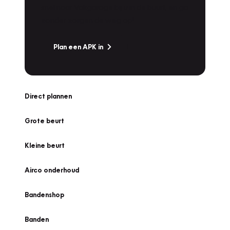
snel naar Vakgarage bij u in de buurt, en ga
zonder zorgen de weg op!
Plan een APK in
Direct plannen
Grote beurt
Kleine beurt
Airco onderhoud
Bandenshop
Banden