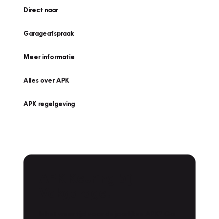
Direct naar
Garageafspraak
Meer informatie
Alles over APK
APK regelgeving
APK Keuring bij
Vakgarage!
Is het weer tijd voor de jaarlijkse APK? Ga