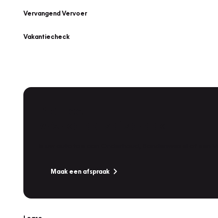
Vervangend Vervoer
Vakantiecheck
Plan een
Werkplaatsafspraak
Is uw auto toe aan Onderhoud, Bandenwissel of een Va
Maak een afspraak