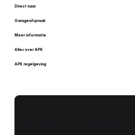
Direct naar
Garageafspraak
Meer informatie
Alles over APK
APK regelgeving
APK Keuring bij Vakgarage!
Is het weer tijd voor de jaarlijkse APK? Ga snel naar V