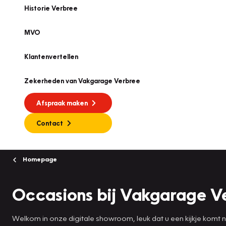
Historie Verbree
MVO
Klantenvertellen
Zekerheden van Vakgarage Verbree
Afspraak maken
Contact
Homepage
Occasions bij Vakgarage Ve
Welkom in onze digitale showroom, leuk dat u een kijkje komt