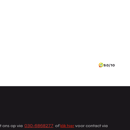
9.0/10
et ons op via
030-6868277
of
klik hier
voor contact via