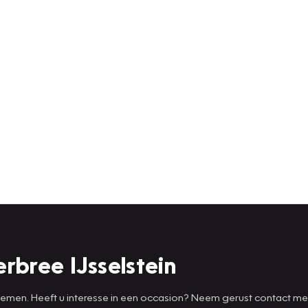
rbree IJsselstein
 nemen. Heeft u interesse in een occasion? Neem gerust contact m