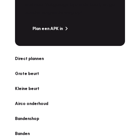
snel naar Vakgarage bij u in de buurt, en ga
zonder zorgen de weg op!
Plan een APK in
Direct plannen
Grote beurt
Kleine beurt
Airco onderhoud
Bandenshop
Banden