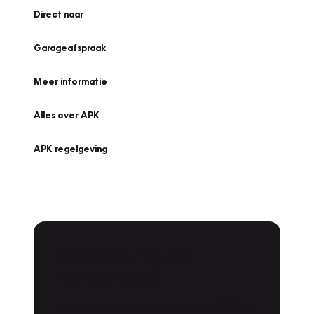
Direct naar
Garageafspraak
Meer informatie
Alles over APK
APK regelgeving
APK Keuring bij
Vakgarage!
Is het weer tijd voor de jaarlijkse APK? Ga