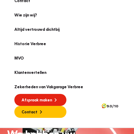
Contact
Wie zijn wij?
Altijd vertrouwd dichtbij
Historie Verbree
MVO
Klantenvertellen
Zekerheden van Vakgarage Verbree
Afspraak maken
9.0/10
Contact
We hebben uw
Garageafspraak