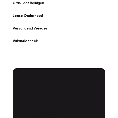
Granulaat Reinigen
Lease Onderhoud
Vervangend Vervoer
Vakantiecheck
Plan een
Werkplaatsafspraak
Is uw auto toe aan Onderhoud,
Bandenwissel of een Vakantiecheck? Plan
online een afspraak!