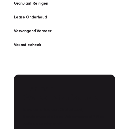
Granulaat Reinigen
Lease Onderhoud
Vervangend Vervoer
Vakantiecheck
Plan een
Werkplaatsafspraak
Is uw auto toe aan Onderhoud,
Bandenwissel of een Vakantiecheck? Plan
online een afspraak!