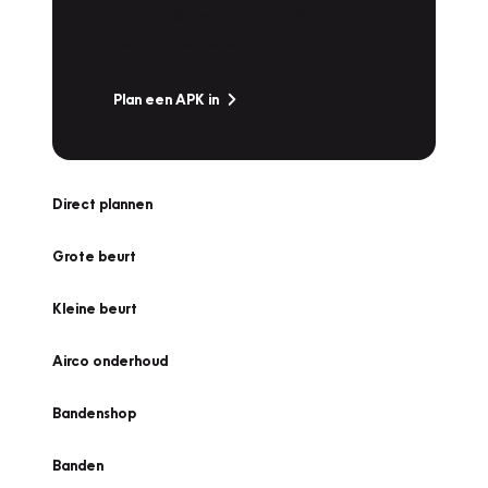
snel naar Vakgarage bij u in de buurt, en ga
zonder zorgen de weg op!
Plan een APK in
Direct plannen
Grote beurt
Kleine beurt
Airco onderhoud
Bandenshop
Banden