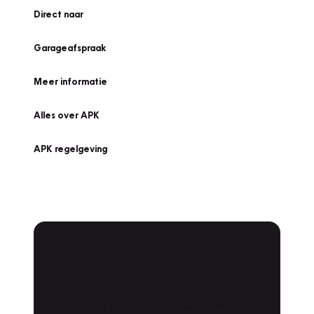
Direct naar
Garageafspraak
Meer informatie
Alles over APK
APK regelgeving
APK Keuring bij
Vakgarage!
Is het weer tijd voor de jaarlijkse APK? Ga