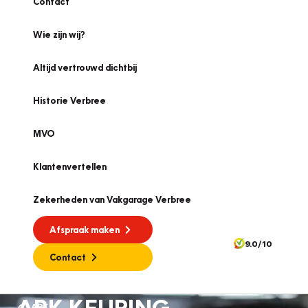
Contact
Wie zijn wij?
Altijd vertrouwd dichtbij
Historie Verbree
MVO
Klantenvertellen
Zekerheden van Vakgarage Verbree
Afspraak maken
9.0/10
Contact
APK KEURING
APK