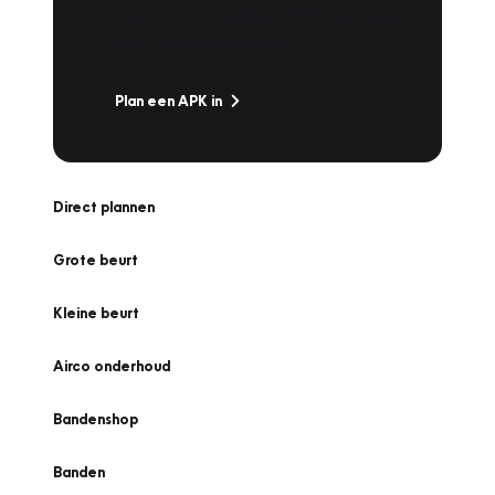
snel naar Vakgarage bij u in de buurt, en ga
zonder zorgen de weg op!
Plan een APK in
Direct plannen
Grote beurt
Kleine beurt
Airco onderhoud
Bandenshop
Banden