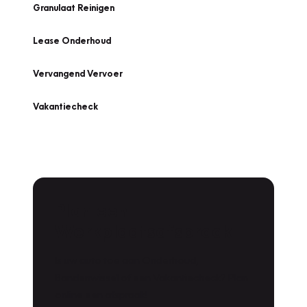
Granulaat Reinigen
Lease Onderhoud
Vervangend Vervoer
Vakantiecheck
Plan een
Werkplaatsafspraak
Is uw auto toe aan Onderhoud,
Bandenwissel of een Vakantiecheck? Plan
online een afspraak!