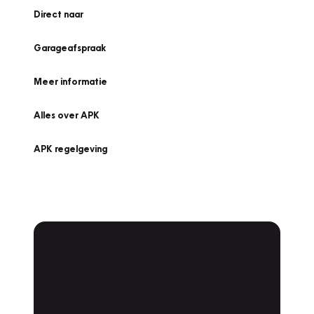
Direct naar
Garageafspraak
Meer informatie
Alles over APK
APK regelgeving
APK Keuring bij
Vakgarage!
Is het weer tijd voor de jaarlijkse APK? Ga