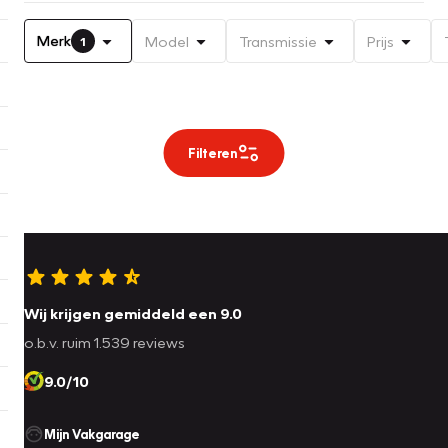
Merk
Model
Transmissie
Prijs
1
Filteren
Wij krijgen gemiddeld een 9.0
o.b.v. ruim 1.539 reviews
9.0/10
Mijn Vakgarage