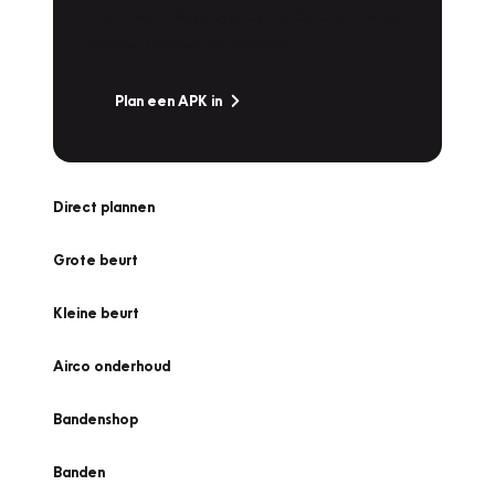
snel naar Vakgarage bij u in de buurt, en ga
zonder zorgen de weg op!
Plan een APK in
Direct plannen
Grote beurt
Kleine beurt
Airco onderhoud
Bandenshop
Banden