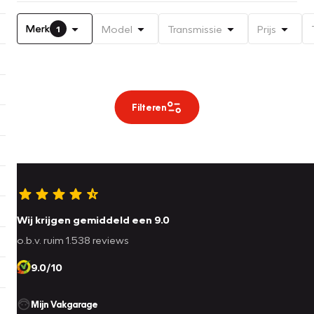
Merk
Model
Transmissie
Prijs
1
Filteren
Wij krijgen gemiddeld een 9.0
o.b.v. ruim 1.538 reviews
9.0/10
Mijn Vakgarage