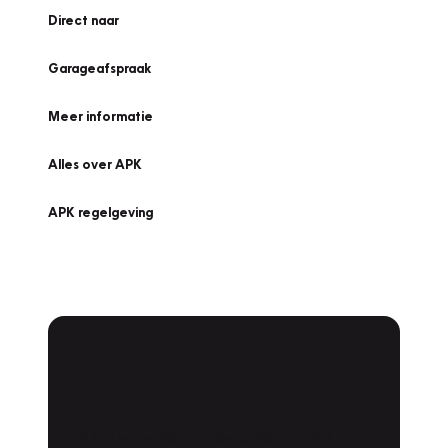
Direct naar
Garageafspraak
Meer informatie
Alles over APK
APK regelgeving
APK Keuring bij
Vakgarage!
Is het weer tijd voor de jaarlijkse APK? Ga