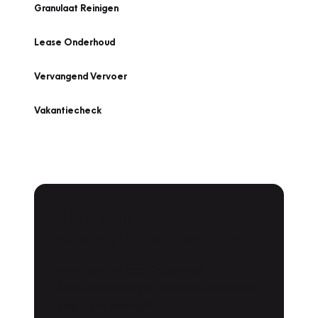
Granulaat Reinigen
Lease Onderhoud
Vervangend Vervoer
Vakantiecheck
Plan een
Werkplaatsafspraak
Is uw auto toe aan Onderhoud,
Bandenwissel of een Vakantiecheck? Plan
online een afspraak!