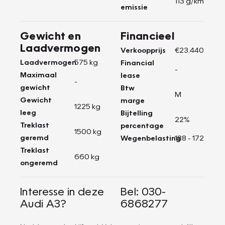
113 g/km
emissie
Gewicht en
Financieel
Laadvermogen
Verkoopprijs
€23.440
Laadvermogen
575 kg
Financial
-
Maximaal
lease
-
gewicht
Btw
M
Gewicht
marge
1225 kg
leeg
Bijtelling
22%
Treklast
percentage
1500 kg
geremd
Wegenbelasting
188 - 172
Treklast
660 kg
ongeremd
Interesse in deze
Bel: 030-
Audi A3?
6868277