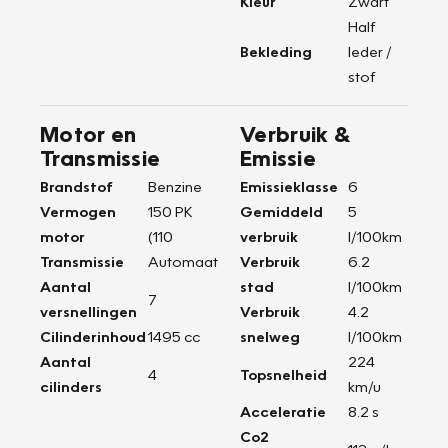
Kleur
Zwart
Half
Bekleding
leder /
stof
Motor en
Verbruik &
Transmissie
Emissie
Brandstof
Benzine
Emissieklasse
6
Vermogen
150 PK
Gemiddeld
5
motor
(110
verbruik
l/100km
Transmissie
Automaat
Verbruik
6.2
Aantal
stad
l/100km
7
versnellingen
Verbruik
4.2
Cilinderinhoud
1495 cc
snelweg
l/100km
Aantal
224
4
Topsnelheid
cilinders
km/u
Acceleratie
8.2 s
Co2