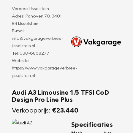
Verbree IJsselstein
Adres: Panoven 70, 3401
RB IJsselstein
E-mail:
info@vakgarageverbree-
ijsselstein.nl
Tel: 030-6868277
Website:
https://www.vakgarageverbree-
ijsselstein.nl
Audi A3 Limousine 1.5 TFSI CoD
Design Pro Line Plus
Verkoopprijs:
€23.440
Specificaties
Merk
Audi