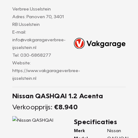
Verbree IJsselstein
Adres: Panoven 70, 3401
RB IJsselstein
E-mail:
info@vakgarageverbree-
ijsselstein.nl
Tel: 030-6868277
Website:
https://www.vakgarageverbree-
ijsselstein.nl
Nissan QASHQAI 1.2 Acenta
Verkoopprijs:
€8.940
Specificaties
Merk
Nissan