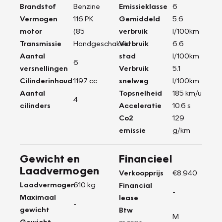
Brandstof
Benzine
Emissieklasse
6
Vermogen
116 PK
Gemiddeld
5.6
motor
(85
verbruik
l/100km
Transmissie
Handgeschakeld
Verbruik
6.6
Aantal
stad
l/100km
6
versnellingen
Verbruik
5.1
Cilinderinhoud
1197 cc
snelweg
l/100km
Aantal
Topsnelheid
185 km/u
4
cilinders
Acceleratie
10.6 s
Co2
129
emissie
g/km
Gewicht en
Financieel
Laadvermogen
Verkoopprijs
€8.940
Laadvermogen
610 kg
Financial
-
Maximaal
lease
-
gewicht
Btw
M
Gewicht