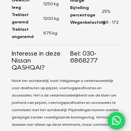
marge
1250 kg
leeg
Bijtelling
25%
Treklast
percentage
1200 kg
geremd
Wegenbelasting
188 - 172
Treklast
675 kg
ongeremd
Interesse in deze
Bel: 030-
Nissan
6868277
QASHQAI?
Noch het autobedrijf, noch Vakgarage is verantwoordelijk
voor drukfouten op prijzen, voertuigspecificaties en
accessoires. Het is de verantwoordelijkheid van de klant om
juistheid van prijzen, voertuigspecificaties en accessoires te
controleren met het autobedrijf. Prijsstellingen kunnen worden
gewijzigd zonder voorafgaande kennisgeving. Vertrouw
daarom niet alleen op deze informatie, maar controleer bij