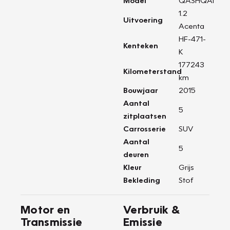
Model
QASHQAI
1.2
Uitvoering
Acenta
HF-471-
Kenteken
K
177243
Kilometerstand
km
Bouwjaar
2015
Aantal
5
zitplaatsen
Carrosserie
SUV
Aantal
5
deuren
Kleur
Grijs
Bekleding
Stof
Motor en
Verbruik &
Transmissie
Emissie