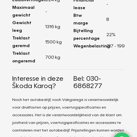
-
Maximaal
lease
-
gewicht
Btw
B
Gewicht
marge
1316 kg
leeg
Bijtelling
22%
Treklast
percentage
1500 kg
geremd
Wegenbelasting
217 - 199
Treklast
700 kg
ongeremd
Interesse in deze
Bel: 030-
Škoda Karoq?
6868277
Noch het autobedrijf, noch Vakgarage is verantwoordelijk
voor drukfouten op prijzen, voertuigspecificaties en
accessoires. Het is de verantwoordelijkheid van de klant om
juistheid van prijzen, voertuigspecificaties en accessoires te
controleren met het autobedrijf. Prijsstellingen kunnen worden