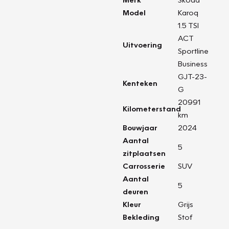
Model
Karoq
1.5 TSI
ACT
Uitvoering
Sportline
Business
GJT-23-
Kenteken
G
20991
Kilometerstand
km
Bouwjaar
2024
Aantal
5
zitplaatsen
Carrosserie
SUV
Aantal
5
deuren
Kleur
Grijs
Bekleding
Stof