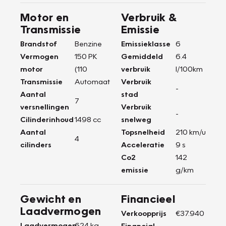
Motor en
Verbruik &
Transmissie
Emissie
Brandstof
Benzine
Emissieklasse
6
Vermogen
150 PK
Gemiddeld
6.4
motor
(110
verbruik
l/100km
Transmissie
Automaat
Verbruik
-
Aantal
stad
7
versnellingen
Verbruik
-
Cilinderinhoud
1498 cc
snelweg
Aantal
Topsnelheid
210 km/u
4
cilinders
Acceleratie
9 s
Co2
142
emissie
g/km
Gewicht en
Financieel
Laadvermogen
Verkoopprijs
€37.940
Laadvermogen
624 kg
Financial