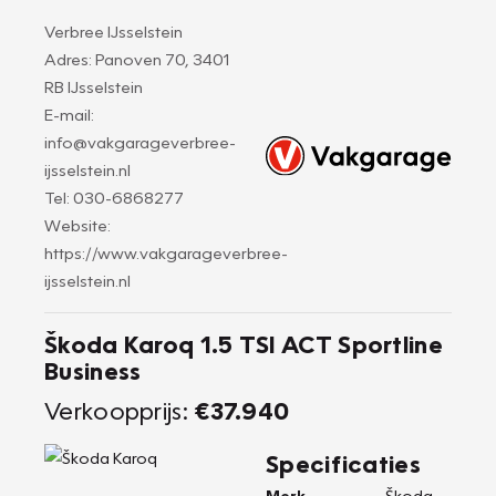
Verbree IJsselstein
Adres: Panoven 70, 3401
RB IJsselstein
E-mail:
info@vakgarageverbree-
ijsselstein.nl
Tel: 030-6868277
Website:
https://www.vakgarageverbree-
ijsselstein.nl
Škoda Karoq 1.5 TSI ACT Sportline
Business
Verkoopprijs:
€37.940
Specificaties
Merk
Škoda