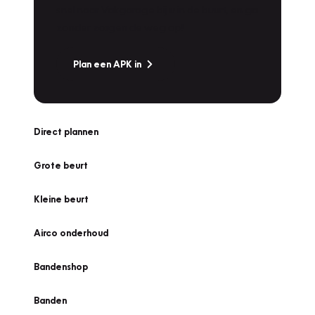
snel naar Vakgarage bij u in de buurt, en ga
zonder zorgen de weg op!
Plan een APK in
Direct plannen
Grote beurt
Kleine beurt
Airco onderhoud
Bandenshop
Banden