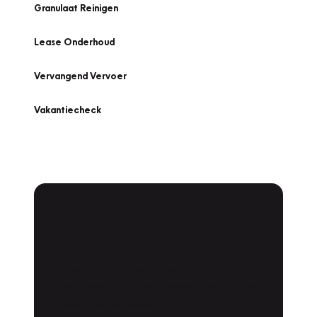
Granulaat Reinigen
Lease Onderhoud
Vervangend Vervoer
Vakantiecheck
Plan een
Werkplaatsafspraak
Is uw auto toe aan Onderhoud,
Bandenwissel of een Vakantiecheck? Plan
online een afspraak!