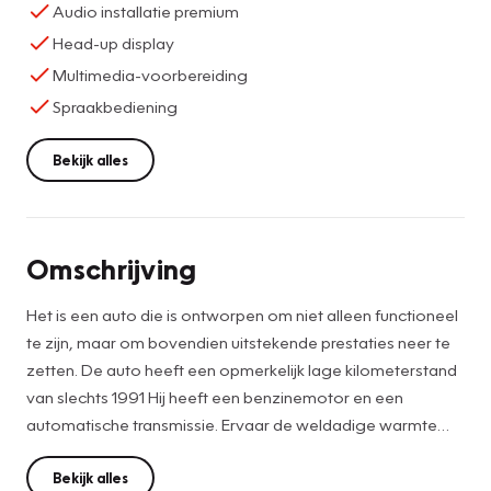
Audio installatie premium
Head-up display
Multimedia-voorbereiding
Spraakbediening
Bekijk alles
Omschrijving
Het is een auto die is ontworpen om niet alleen functioneel
te zijn, maar om bovendien uitstekende prestaties neer te
zetten. De auto heeft een opmerkelijk lage kilometerstand
van slechts 1991 Hij heeft een benzinemotor en een
automatische transmissie. Ervaar de weldadige warmte
van de inschakelbare stoelverwarming. Met een druk op de
knop gaat de elektrische achterklep open. Dankzij de
Bekijk alles