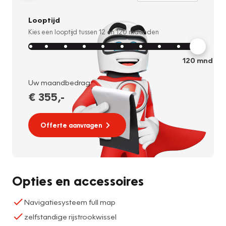
Looptijd
Kies een looptijd tussen
12
en
120
maanden
120
mnd
Uw maandbedrag:
€ 355
,-
Offerte aanvragen
Opties en accessoires
Navigatiesysteem full map
zelfstandige rijstrookwissel