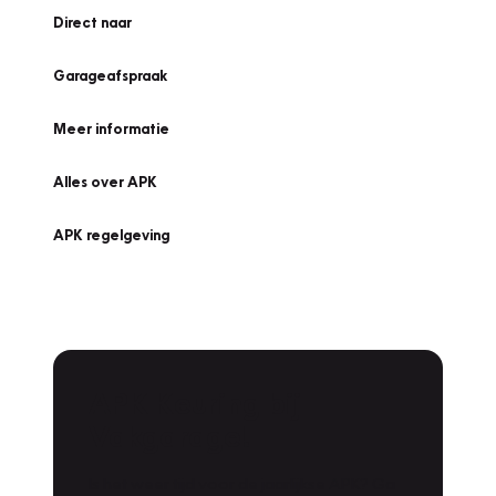
Direct naar
Garageafspraak
Meer informatie
Alles over APK
APK regelgeving
APK Keuring bij
Vakgarage!
Is het weer tijd voor de jaarlijkse APK? Ga