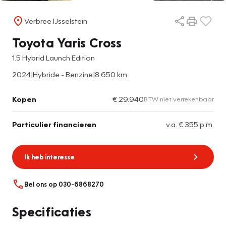
Verbree IJsselstein
Toyota Yaris Cross
1.5 Hybrid Launch Edition
2024
|
Hybride - Benzine
|
8.650 km
Kopen
€ 29.940
BTW niet verrekenbaar
Particulier financieren
v.a. € 355 p.m.
Ik heb interesse
Bel ons op 030-6868270
Specificaties