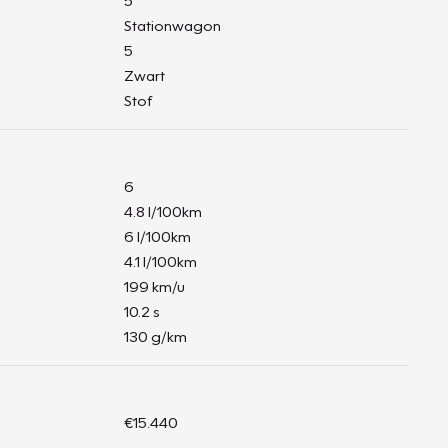
5
Stationwagon
5
Zwart
Stof
6
4.8 l/100km
6 l/100km
4.1 l/100km
199 km/u
10.2 s
130 g/km
€15.440
-