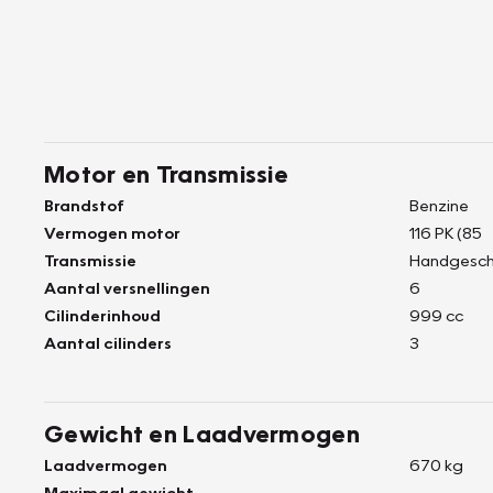
Motor en Transmissie
Brandstof
Benzine
Vermogen motor
116 PK (85
Transmissie
Handgesch
Aantal versnellingen
6
Cilinderinhoud
999 cc
Aantal cilinders
3
Gewicht en Laadvermogen
Laadvermogen
670 kg
Maximaal gewicht
-