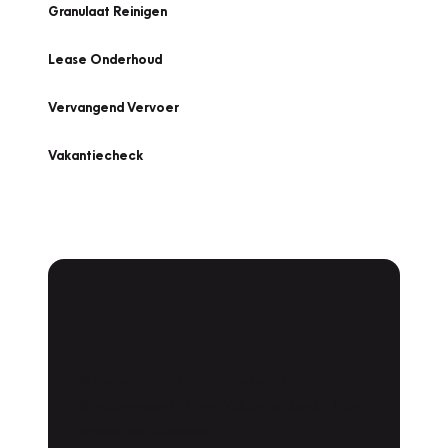
Granulaat Reinigen
Lease Onderhoud
Vervangend Vervoer
Vakantiecheck
Plan een
Werkplaatsafspraak
Is uw auto toe aan Onderhoud,
Bandenwissel of een Vakantiecheck? Plan
online een afspraak!