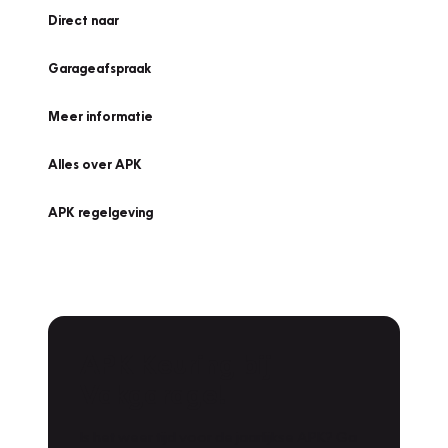
Direct naar
Garageafspraak
Meer informatie
Alles over APK
APK regelgeving
APK Keuring bij
Vakgarage!
Is het weer tijd voor de jaarlijkse APK? Ga