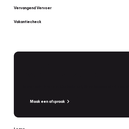
Vervangend Vervoer
Vakantiecheck
Plan een
Werkplaatsafspraak
Is uw auto toe aan Onderhoud, Bandenwissel of een Va
Maak een afspraak