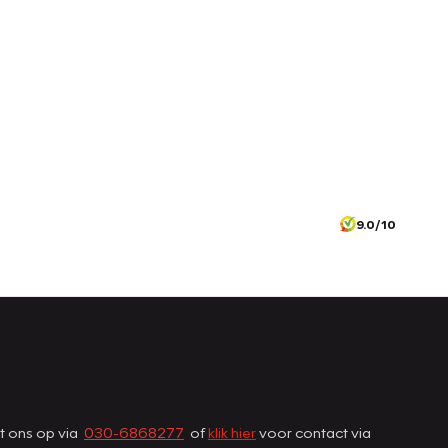
9.0/10
et ons op via
030-6868277
of
klik hier
voor contact via