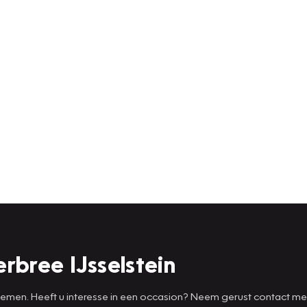
rbree IJsselstein
 nemen. Heeft u interesse in een occasion? Neem gerust contact m