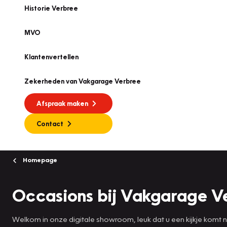
Historie Verbree
MVO
Klantenvertellen
Zekerheden van Vakgarage Verbree
Afspraak maken
Contact
Homepage
Occasions bij Vakgarage Ve
Welkom in onze digitale showroom, leuk dat u een kijkje komt