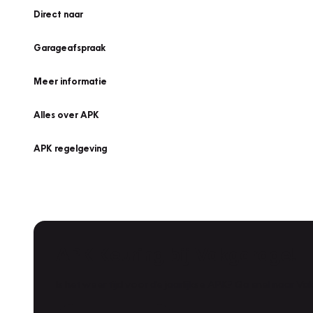
Direct naar
Garageafspraak
Meer informatie
Alles over APK
APK regelgeving
APK Keuring bij Vakgarage!
Is het weer tijd voor de jaarlijkse APK? Ga snel naar V