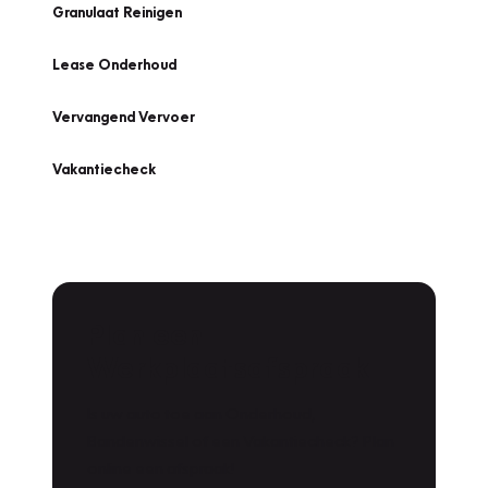
Granulaat Reinigen
Lease Onderhoud
Vervangend Vervoer
Vakantiecheck
Plan een
Werkplaatsafspraak
Is uw auto toe aan Onderhoud,
Bandenwissel of een Vakantiecheck? Plan
online een afspraak!