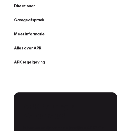
Direct naar
Garageafspraak
Meer informatie
Alles over APK
APK regelgeving
APK Keuring bij
Vakgarage!
Is het weer tijd voor de jaarlijkse APK? Ga