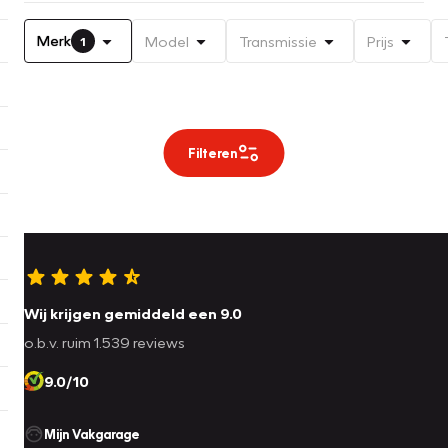
Merk
Model
Transmissie
Prijs
1
Filteren
Wij krijgen gemiddeld een 9.0
o.b.v. ruim 1.539 reviews
9.0/10
Mijn Vakgarage