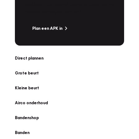
snel naar Vakgarage bij u in de buurt, en ga
zonder zorgen de weg op!
Plan een APK in
Direct plannen
Grote beurt
Kleine beurt
Airco onderhoud
Bandenshop
Banden